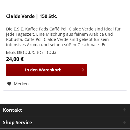
Cialde Verde | 150 Stk.
Die E.S.E. Kaffee Pads Caffé Poli Cialde Verde sind ideal für
jede Tageszeit. Eine Mischung aus feinem Arabica und
Robusta. Caffé Poli Cialde Verde sind geliebt für sein
intensives Aroma und seinen süßen Geschmack. Er
hinterlässt ein Gefühl von Fülle und Rundheit am Gaumen,
Inhalt
150 Stück
(0,16 € / 1 Stück)
mit einem angenehmen Hauch von Schokolade. Definitiv
24,00 €
einen Versuch Wert. Die Pads haben nach E.S.E. -...
In den
Warenkorb
Merken
Kontakt
Shop Service